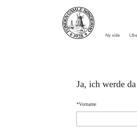
Ny side
Übe
Ja, ich werde da
*
Vorname