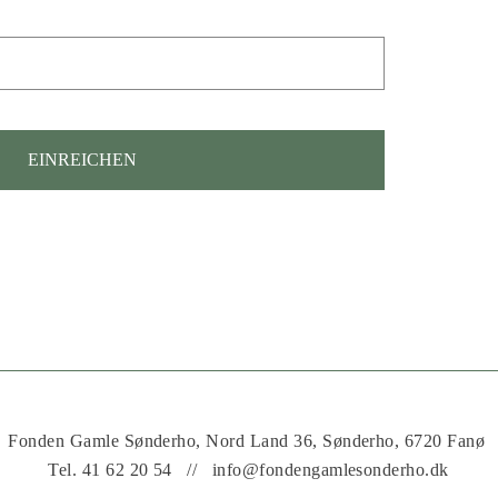
EINREICHEN
Fonden Gamle Sønderho, Nord Land 36, Sønderho, 6720 Fanø
Tel.
41 62 20 54
//
info@fondengamlesonderho.dk