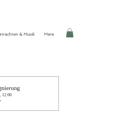
øtrachten & Musik
Mere
gnierung
, 12:00
o