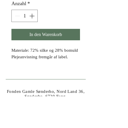
Anzahl
*
In den Warenkorb
Materiale: 72% silke og 28% bomuld
Plejeanvisning fremgår af label.
Fonden Gamle Sønderho, Nord Land 36,
Sønderho, 6720 Fanø
Tel.
41 62 20 54
//
info@fondengamlesonderho.dk