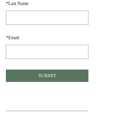
*
Last Name
*
Email
SUBMIT
Fonden Gamle Sønderho, Nord Land 36,
Sønderho, 6720 Fanø