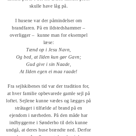
skulle have låg på.
I husene var der påmindelser om
brandfaren. På en ildstedshammer –
overligger – kunne man for eksempel
læse:
Tænd op i Jesu Navn,
Og bed, at Ilden kun gør Gavn;
Gud give i sin Naade,
At Ilden egen ei maa raade!
Fra sejlskibenes tid var der tradition for,
at hver familie opbevarede gamle sejl på
loftet. Sejlene kunne vædes og lægges på
stråtaget i tilfælde af brand på en
ejendom i nærheden. På den måde har
indbyggerne i Sønderho til dels kunne
undgå, at deres huse brændte ned. Derfor