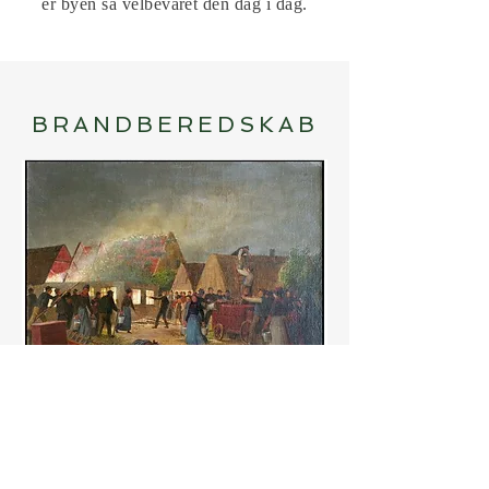
er byen så velbevaret den dag i dag.
BRANDBEREDSKAB
Julius Exner: Ildebrand i Sønderho den 5.
juli 1900
Sønderho anskaffede den første
brandsprøjte i 1868, og det må formodes,