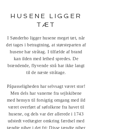
HUSENE LIGGER
TÆT
I Sønderho ligger husene meget tæt, når
det tages i betragtning, at størsteparten af
husene har stråtag. I tilfælde af brand
kan ilden med lethed spredes. De
brændende, flyvende strå har ikke langt
til de næste stråtage.
Påpasseligheden har selvsagt været stor!
Men dels har vanerne fra sejlskibene
med hensyn til forsigtig omgang med ild
været overført af søfolkene fra havet til
husene, og dels var der allerede i 1743
udstedt vedtægter omkring færdsel med
tændte piber i det fri: Disse tændte piber