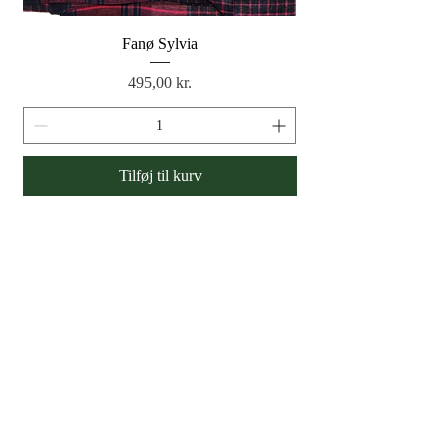
Fanø Sylvia
Pris
495,00 kr.
Tilføj til kurv