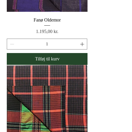
Fanø Oldemor
Pris
1.195,00 kr.
Tilføj til kurv