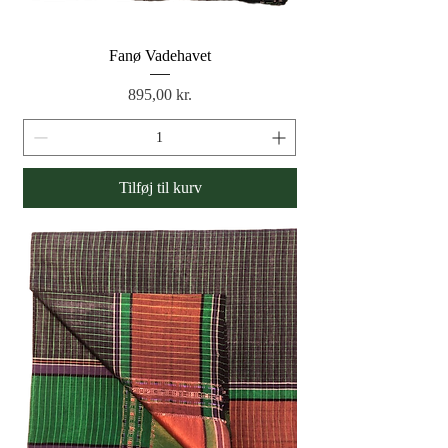
Fanø Vadehavet
Pris
895,00 kr.
Tilføj til kurv