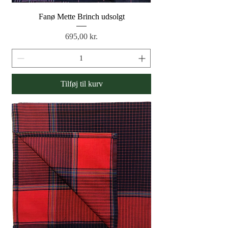
Fanø Mette Brinch udsolgt
Pris
695,00 kr.
Tilføj til kurv