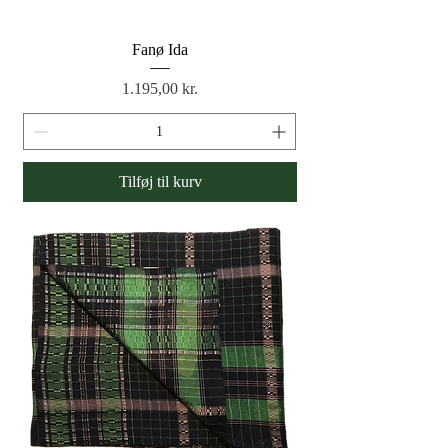
Fanø Ida
Pris
1.195,00 kr.
Tilføj til kurv