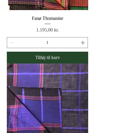
Fanø Thomasine
Pris
1.195,00 kr.
Tilføj til kurv