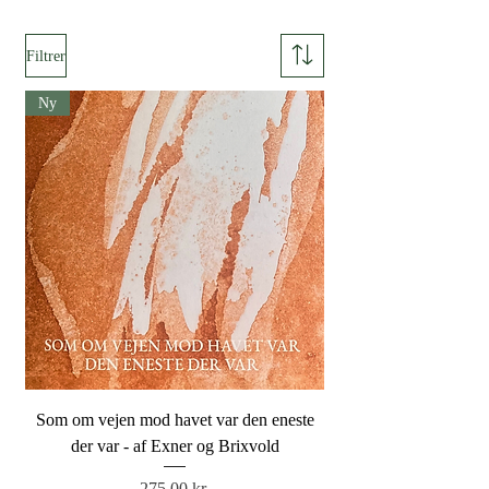
Filtrer
Ny
Som om vejen mod havet var den eneste
der var - af Exner og Brixvold
Pris
275,00 kr.