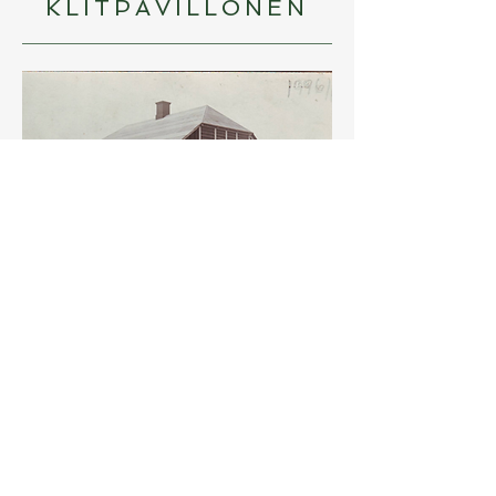
KLITPAVILLONEN
Indvielse af Klitpavillonen 1926. Foto:
Petrea Lund (Sognearkivet)
Restaurant Klitpavillonen ved Hønevejen
blev opført af fotograf Petrea Lund i
1926. Hun brugte pavillonen som café.
Her blev Fonden Gamle Sønderho stiftet
mandag 16. juli 1928.