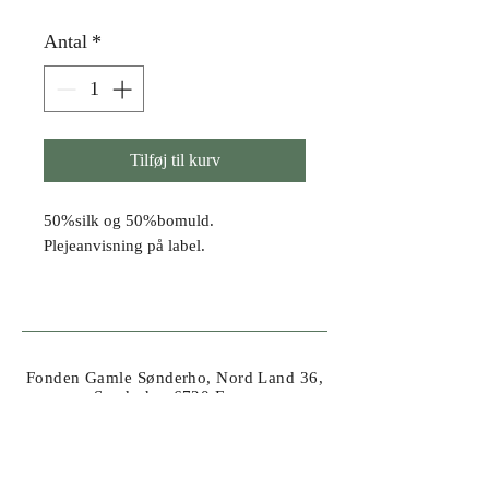
Antal
*
Tilføj til kurv
50%silk og 50%bomuld.
Plejeanvisning på label.
Fonden Gamle Sønderho, Nord Land 36,
Sønderho, 6720 Fanø
Tlf.
41 62 20 54
//
info@fondengamlesonderho.dk