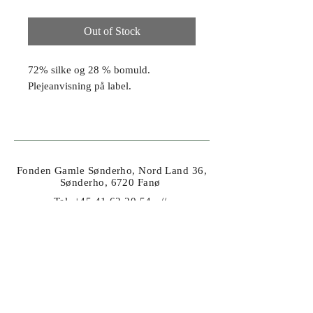
Out of Stock
72% silke og 28 % bomuld.
Plejeanvisning på label.
Fonden Gamle Sønderho, Nord Land 36,
Sønderho, 6720 Fanø
Tel.
+45 41 62 20 54
//
info@fondengamlesonderho.dk