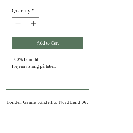
Quantity
*
Add to Cart
100% bomuld
Plejeanvisning på label.
Fonden Gamle Sønderho, Nord Land 36,
Sønderho, 6720 Fanø
Tel.
+45 41 62 20 54
//
info@fondengamlesonderho.dk